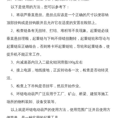
以下是使用的方法，您可以参考下：
1、将葫芦垂直悬挂。悬挂点应该是一个正确的尺寸以便容纳
顶部挂钩或是挂钩眼并且允许它在适度的安置在鞍部上。
2、检查链条有无扭转、打结、堆积等不良现象。起重链必须
垂直悬挂理顺，起重链与下钩不得错扭翻转，起重链轮和导论与
起重链应正确啮合，否则将卡环起重链轮，导轮和起重链条，使
提升机不能正常工作。
3、向减速器内注入二硫化钼润滑脂100g左右
4、接上电源，地线接地，正反转动各一次，检查是否动转灵
活。
5、检查上下吊钩是否挂牢，然后开始作业。
6、环链电动葫芦广泛应用于工厂、矿山、桥梁、建筑等施工
场所的物料装卸、设备安装等。
以上就是环链电动葫芦的使用方法，使用范围广泛并且使用方
便简单，是一种实用的起重工具。