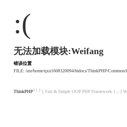
:(
无法加载模块:Weifang
错误位置
FILE: /usr/home/qxu1608320094/htdocs/ThinkPHP/Common/
3.1.3
ThinkPHP
{ Fast & Simple OOP PHP Framework } -- 