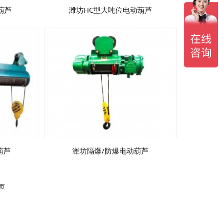
葫芦
潍坊HC型大吨位电动葫芦
葫芦
潍坊隔爆/防爆电动葫芦
 页