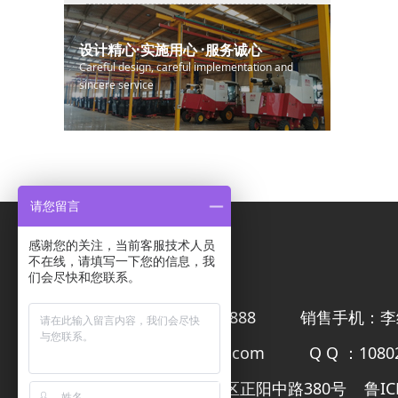
设计精心·实施用心 ·服务诚心
Careful design, careful implementation and
sincere service
请您留言
感谢您的关注，当前客服技术人员
联系我们
不在线，请填写一下您的信息，我
们会尽快和您联系。
公司电话：0532-86133888
销售手机：李经理
邮 箱：wanliqzjx@163.com
Q Q ：1080
公司地址：青岛市城阳区正阳中路380号
鲁IC