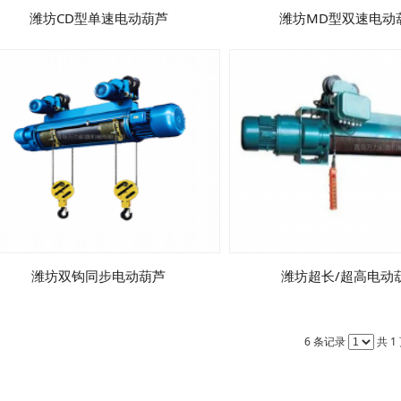
潍坊CD型单速电动葫芦
潍坊MD型双速电动
潍坊双钩同步电动葫芦
潍坊超长/超高电动
6 条记录
共 1