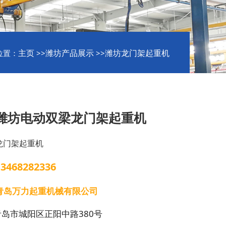
主页
潍坊产品展示
潍坊龙门架起重机
位置：
>>
>>
潍坊电动双梁龙门架起重机
龙门架起重机
13468282336
青岛万力起重机械有限公司
青岛市城阳区正阳中路380号