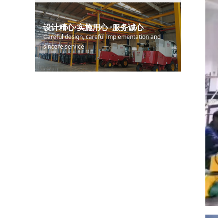
设计精心·实施用心 ·服务诚心
Careful design, careful implementation and
sincere service