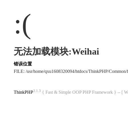
:(
无法加载模块:Weihai
错误位置
FILE: /usr/home/qxu1608320094/htdocs/ThinkPHP/Common/
3.1.3
ThinkPHP
{ Fast & Simple OOP PHP Framework } -- 